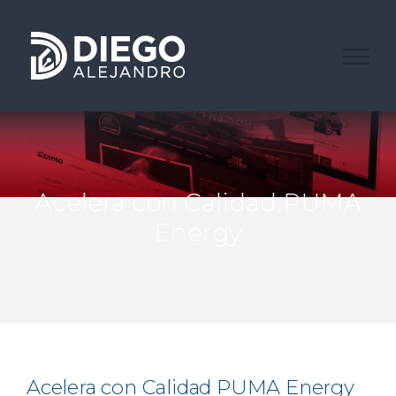
Saltar
al
contenido
Acelera con Calidad PUMA
Energy
Acelera con Calidad PUMA Energy