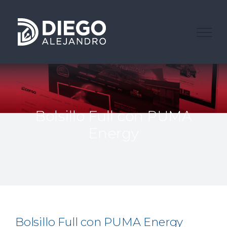
Saltar
al
contenido
Bolsillo Full con PUMA
Energy
Bolsillo Full con PUMA Energy